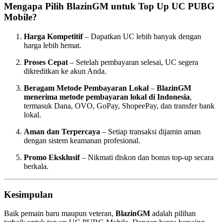
Mengapa Pilih BlazinGM untuk Top Up UC PUBG
Mobile?
Harga Kompetitif
– Dapatkan UC lebih banyak dengan
harga lebih hemat.
Proses Cepat
– Setelah pembayaran selesai, UC segera
dikreditkan ke akun Anda.
Beragam Metode Pembayaran Lokal
–
BlazinGM
menerima metode pembayaran lokal di Indonesia
,
termasuk Dana, OVO, GoPay, ShopeePay, dan transfer bank
lokal.
Aman dan Terpercaya
– Setiap transaksi dijamin aman
dengan sistem keamanan profesional.
Promo Eksklusif
– Nikmati diskon dan bonus top-up secara
berkala.
Kesimpulan
Baik pemain baru maupun veteran,
BlazinGM
adalah pilihan