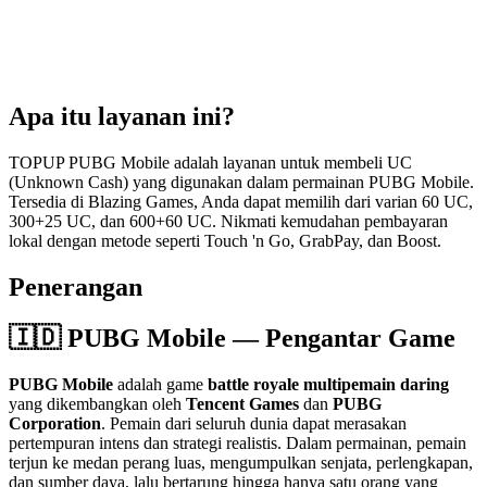
Apa itu layanan ini?
TOPUP PUBG Mobile adalah layanan untuk membeli UC
(Unknown Cash) yang digunakan dalam permainan PUBG Mobile.
Tersedia di Blazing Games, Anda dapat memilih dari varian 60 UC,
300+25 UC, dan 600+60 UC. Nikmati kemudahan pembayaran
lokal dengan metode seperti Touch 'n Go, GrabPay, dan Boost.
Penerangan
🇮🇩
PUBG Mobile — Pengantar Game
PUBG Mobile
adalah game
battle royale multipemain daring
yang dikembangkan oleh
Tencent Games
dan
PUBG
Corporation
. Pemain dari seluruh dunia dapat merasakan
pertempuran intens dan strategi realistis. Dalam permainan, pemain
terjun ke medan perang luas, mengumpulkan senjata, perlengkapan,
dan sumber daya, lalu bertarung hingga hanya satu orang yang