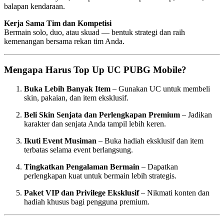
balapan kendaraan.
Kerja Sama Tim dan Kompetisi
Bermain solo, duo, atau skuad — bentuk strategi dan raih
kemenangan bersama rekan tim Anda.
Mengapa Harus Top Up UC PUBG Mobile?
Buka Lebih Banyak Item
– Gunakan UC untuk membeli
skin, pakaian, dan item eksklusif.
Beli Skin Senjata dan Perlengkapan Premium
– Jadikan
karakter dan senjata Anda tampil lebih keren.
Ikuti Event Musiman
– Buka hadiah eksklusif dan item
terbatas selama event berlangsung.
Tingkatkan Pengalaman Bermain
– Dapatkan
perlengkapan kuat untuk bermain lebih strategis.
Paket VIP dan Privilege Eksklusif
– Nikmati konten dan
hadiah khusus bagi pengguna premium.