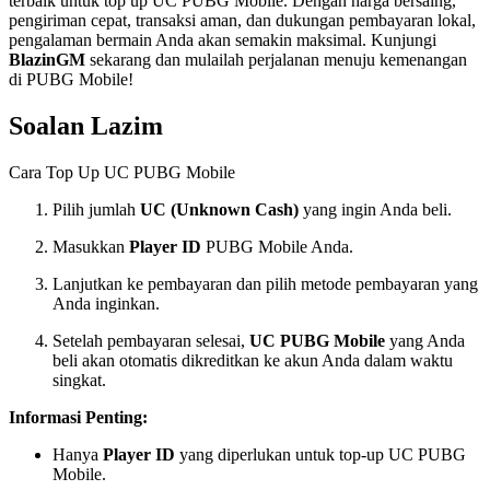
terbaik untuk top up UC PUBG Mobile. Dengan harga bersaing,
pengiriman cepat, transaksi aman, dan dukungan pembayaran lokal,
pengalaman bermain Anda akan semakin maksimal. Kunjungi
BlazinGM
sekarang dan mulailah perjalanan menuju kemenangan
di PUBG Mobile!
Soalan Lazim
Cara Top Up UC PUBG Mobile
Pilih jumlah
UC (Unknown Cash)
yang ingin Anda beli.
Masukkan
Player ID
PUBG Mobile Anda.
Lanjutkan ke pembayaran dan pilih metode pembayaran yang
Anda inginkan.
Setelah pembayaran selesai,
UC PUBG Mobile
yang Anda
beli akan otomatis dikreditkan ke akun Anda dalam waktu
singkat.
Informasi Penting:
Hanya
Player ID
yang diperlukan untuk top-up UC PUBG
Mobile.